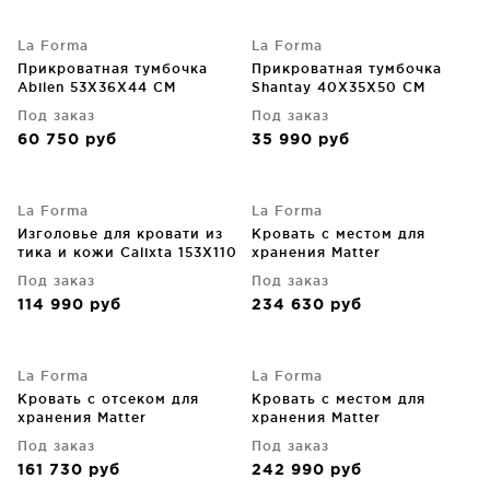
La Forma
La Forma
Прикроватная тумбочка
Прикроватная тумбочка
Abilen 53X36X44 CM
Shantay 40X35X50 CM
Под заказ
Под заказ
60 750
руб
35 990
руб
La Forma
La Forma
Изголовье для кровати из
Кровать с местом для
тика и кожи Calixta 153X110
хранения Matter
CM
160X200X36 CM тёмно
Под заказ
Под заказ
серая
114 990
руб
234 630
руб
La Forma
La Forma
Кровать с отсеком для
Кровать с местом для
хранения Matter
хранения Matter
90X190X36 CM тёмно
180X200X36 CM тёмно
Под заказ
Под заказ
серого цвета
серая
161 730
руб
242 990
руб