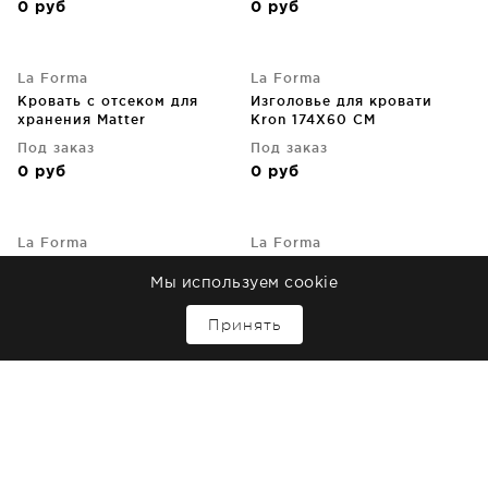
0
руб
0
руб
La Forma
La Forma
Кровать с отсеком для
Изголовье для кровати
хранения Matter
Kron 174X60 CM
150X190X36 CM бежевого
Под заказ
Под заказ
цвета
0
руб
0
руб
La Forma
La Forma
Кровать с отсеком для
Кровать с отсеком для
хранения Matter
Мы используем cookie
хранения Matter
150X190X36 CM серого
140X190X36 CM серого
Под заказ
Под заказ
↑
цвета
цвета
Принять
0
руб
0
руб
La Forma
La Forma
Кровать с отсеком для
Кровать с отсеком для
хранения Matter
хранения Matter
140X190X36 CM бежевого
140X190X36 CM тёмно
Под заказ
Под заказ
цвета
серого цвета