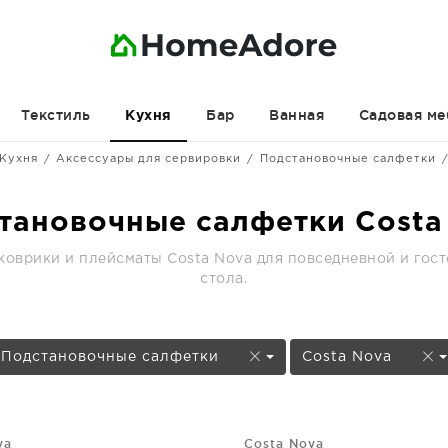
Текстиль
Бар
Ванная
Садовая ме
Кухня
Кухня
Аксессуары для сервировки
Подстановочные салфетки
тановочные салфетки Costa
оврики и плейсматы Costa Nova для повседневной и гос
стола.
Подстановочные салфетки
Costa Nova
va
Costa Nova