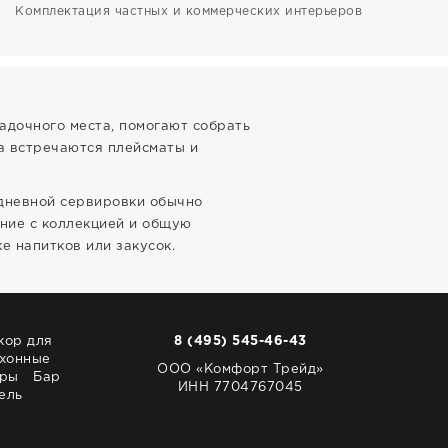
Комплектация частных и коммерческих интерьеров
адочного места, помогают собрать
va встречаются плейсматы и
едневной сервировки обычно
ание с коллекцией и общую
е напитков или закусок.
кор для
8 (495) 545-46-43
хонные
ООО «Комфорт Трейд»
ары
Бар
ИНН 7704767045
ель