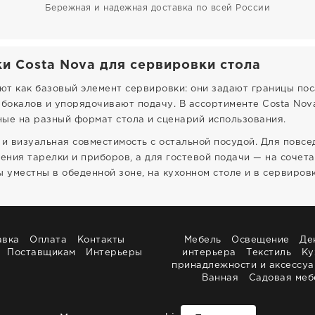
Бережная и надежная доставка по всей России
и Costa Nova для сервировки стола
т как базовый элемент сервировки: они задают границы пос
 бокалов и упорядочивают подачу. В ассортименте Costa No
ые на разный формат стола и сценарий использования.
и визуальная совместимость с остальной посудой. Для повс
ния тарелки и приборов, а для гостевой подачи — на сочет
 уместны в обеденной зоне, на кухонном столе и в сервировк
авка
Оплата
Контакты
Мебель
Освещение
Де
Поставщикам
Интерьеры
интерьера
Текстиль
Ку
принадлежности и аксессу
Ванная
Садовая меб