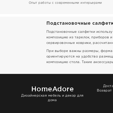
Опыт работы с современными интерьерами
Подстановочные салфетк
Подстановочные салфетки использую
композицию из тарелок, приборов и
сервировочные коврики, рассчитанн
При выборе важны размеры, форма 
ориентируются на удобство размеще
композицию стола. Такие аксессуары
Дост
HomeAdore
Возврат
Дизайнерская мебель и декор для
дома
© 2014 — 2026 HomeAdore