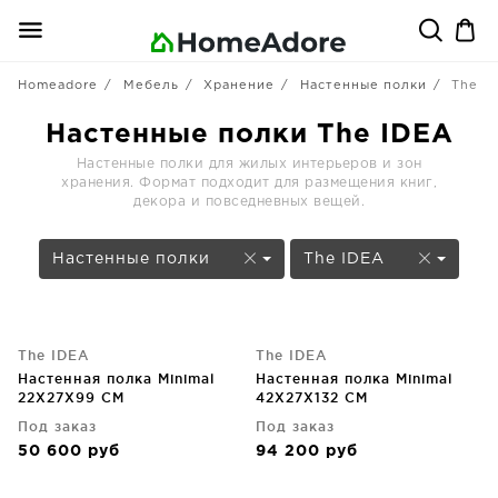
Homeadore
Мебель
Хранение
Настенные полки
The I
Настенные полки The IDEA
Настенные полки для жилых интерьеров и зон
хранения. Формат подходит для размещения книг,
декора и повседневных вещей.
Настенные полки
The IDEA
The IDEA
The IDEA
Настенная полка Minimal
Настенная полка Minimal
22X27X99 CM
42X27X132 CM
Под заказ
Под заказ
50 600
руб
94 200
руб