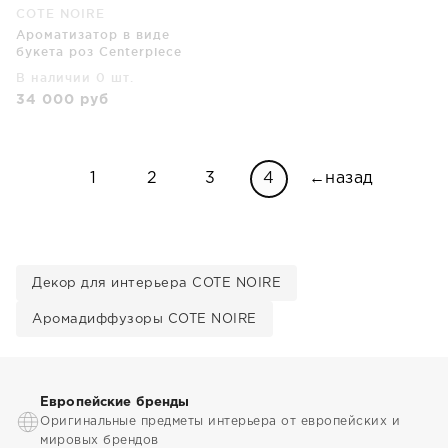
COTE NOIRE
Ароматизатор в виде
букета роз Centerpiece
33X33X31 CM
В наличии 0 шт.
34 000
руб
1
2
3
4
←назад
Декор для интерьера COTE NOIRE
Аромадиффузоры COTE NOIRE
Европейские бренды
Оригинальные предметы интерьера от европейских и
мировых брендов