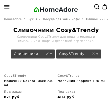
Homeadore
Кухня
Посуда для чая и кофе
Сливочники
Сливочники Cosy&Trendy
Сливочники Cosy&Trendy для подачи молока и
сливок к чаю, кофе и десертной сервировке.
Сливочники
Cosy&Trendy
Cosy&Trendy
Cosy&Trendy
Молочник Dakota Black 230
Молочник Sapphire 100 ml
ml
Под заказ
Под заказ
871
руб
403
руб