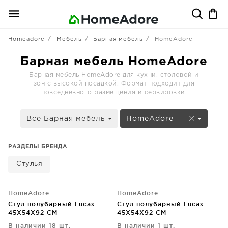
Homeadore
Мебель
Барная мебель
HomeAdore
Барная мебель HomeAdore
Барная мебель HomeAdore для кухни, столовой и
зон с высокой посадкой. Формат подходит для
повседневного размещения и сервировки.
Все Барная мебель
HomeAdore
РАЗДЕЛЫ БРЕНДА
Стулья
HomeAdore
HomeAdore
Стул полубарный Lucas
Стул полубарный Lucas
45X54X92 CM
45X54X92 CM
В наличии 18 шт.
В наличии 1 шт.