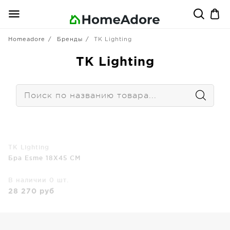
Homeadore
Бренды
TK Lighting
TK Lighting
TK Lighting
Бра Esme 18X45 CM
В наличии 0 шт.
28 270
руб