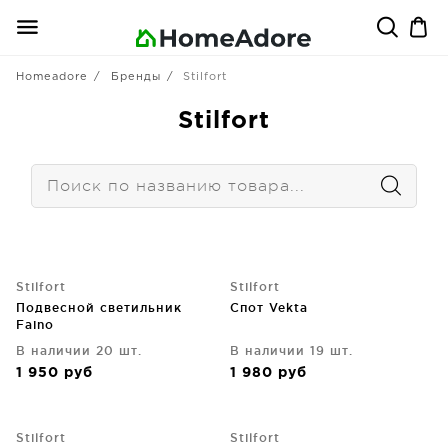
Homeadore
Бренды
Stilfort
Stilfort
Stilfort
Stilfort
Подвесной светильник
Спот Vekta
Faino
В наличии 20 шт.
В наличии 19 шт.
1 950
руб
1 980
руб
Stilfort
Stilfort