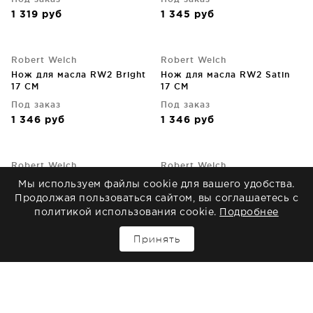
1 319
руб
1 345
руб
Robert Welch
Robert Welch
Нож для масла RW2 Bright
Нож для масла RW2 Satin
17 CM
17 CM
Под заказ
Под заказ
1 346
руб
1 346
руб
Robert Welch
Robert Welch
Ложка столовая
Нож для масла Stanton
Мы используем файлы cookie для вашего удобства.
Honeybourne 18 CM
Satin 15 CM
Продолжая пользоваться сайтом, вы соглашаетесь с
Под заказ
Под заказ
политикой использования cookie.
Подробнее
1 350
руб
1 357
руб
↑
Принять
Robert Welch
Robert Welch
Нож для масла Bud Bright
Нож для масла Iona Bright
16 CM
15 CM