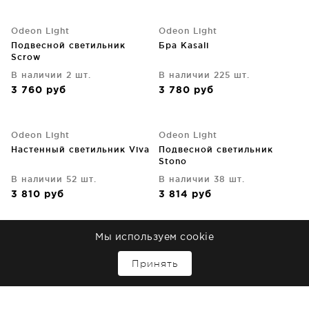
Odeon Light
Odeon Light
Подвесной светильник
Бра Kasali
Scrow
В наличии 2 шт.
В наличии 225 шт.
3 760
руб
3 780
руб
Odeon Light
Odeon Light
Настенный светильник Viva
Подвесной светильник
Stono
В наличии 52 шт.
В наличии 38 шт.
3 810
руб
3 814
руб
Мы используем cookie
Odeon Light
Odeon Light
Подвесной светильник
Накладной потолочный
↑
Принять
Pillari
светильник Aquana 8X8X10
CM
В наличии 5 шт.
В наличии 117 шт.
3 970
руб
3 980
руб