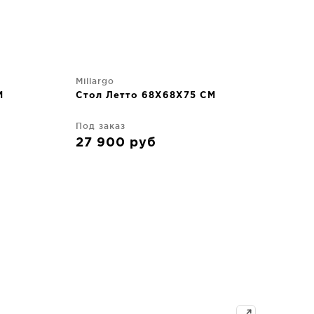
Millargo
Mill
M
Стол Летто 68X68X75 CM
Сто
Под заказ
Под
27 900
руб
44