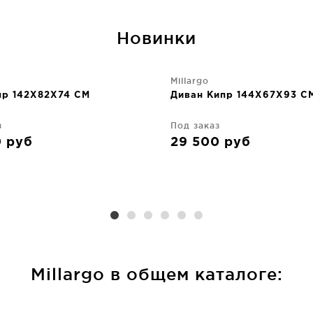
Новинки
Millargo
пр 142X82X74 CM
Диван Кипр 144X67X93 C
з
Под заказ
0
руб
29 500
руб
Millargo в общем каталоге: