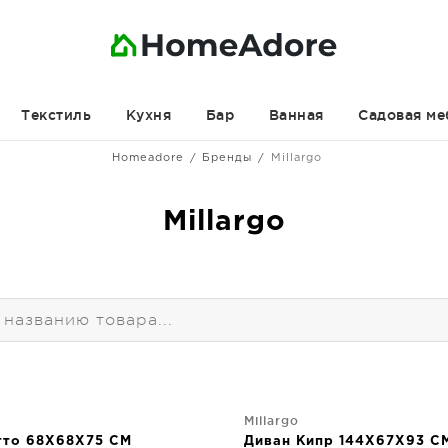
Текстиль
Кухня
Бар
Ванная
Садовая ме
Homeadore
Бренды
Millargo
Millargo
Millargo
тто 68X68X75 CM
Диван Кипр 144X67X93 C