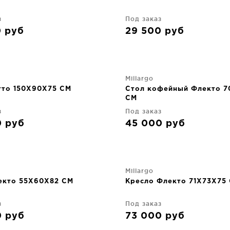
з
Под заказ
0
руб
29 500
руб
Millargo
тто 150X90X75 CM
Стол кофейный Флекто 
CM
з
Под заказ
0
руб
45 000
руб
Millargo
екто 55X60X82 CM
Кресло Флекто 71X73X75
з
Под заказ
0
руб
73 000
руб