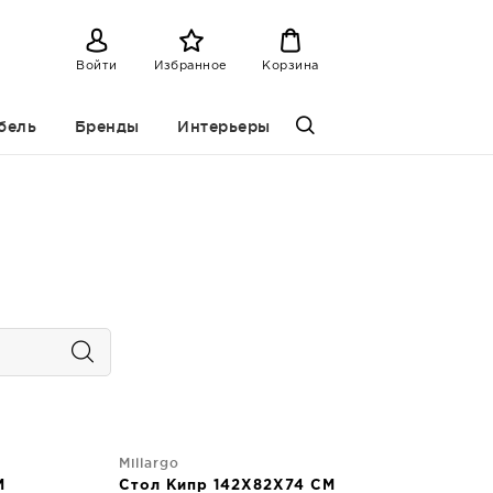
Войти
Избранное
Корзина
бель
Бренды
Интерьеры
Millargo
M
Стол Кипр 142X82X74 CM