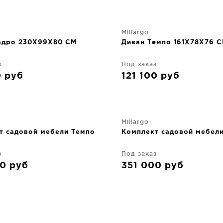
Millargo
адро 230X99X80 CM
Диван Темпо 161X78X76 
з
Под заказ
0
руб
121 100
руб
Millargo
т садовой мебели Темпо
Комплект садовой мебел
з
Под заказ
00
руб
351 000
руб