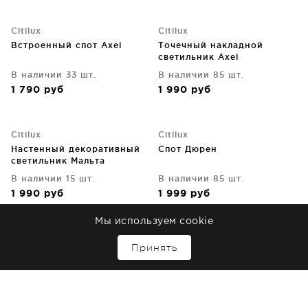
Citilux
Citilux
Встроенный спот Axel
Точечный накладной
светильник Axel
В наличии 33 шт.
В наличии 85 шт.
1 790
руб
1 990
руб
Citilux
Citilux
Настенный декоративный
Спот Дюрен
светильник Мальта
В наличии 15 шт.
В наличии 85 шт.
1 990
руб
1 999
руб
Мы используем cookie
Citilux
Citilux
↑
Принять
Накладной светильник
Бра Галлен
Бейсик
В наличии 85 шт.
В наличии 21 шт.
1 999
руб
1 999
руб