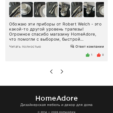
Обожаю эти приборы от Robert Welch - это
какой-то другой уровень трапезы!
Огромное спасибо магазину HomeAdore,
что помогли с выбором, быстрой
доставкой и высоким сервисом. Один раз
Читать полностью
Ответ компании
была здесь лично, забирала чайные ложки,
внутри очень много антикварной посуды,
1
0
столовых приборов и других аксессуаров
для дома. Без покупки точно не уйти.
Позже заказывала остальные приборы -
доставили сдэком на следующий день к
нашему торжеству. Поддержка клиентов
отвечает очень быстро. Взаимодействием
очень довольна. Рекомендую!
HomeAdore
Дизайнерская мебель и декор для дома
© 2014 — 2026 HomeAdore