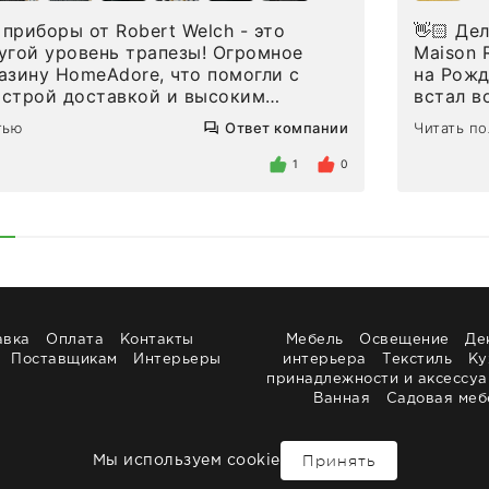
приборы от Robert Welch - это
👋🏻 Делюсь впечатлениями от покупки сиропов
угой уровень трапезы! Огромное
Maison Routin 1883
азину HomeAdore, что помогли с
на Рожд
ыстрой доставкой и высоким
встал в
дин раз была здесь лично, забирала
решила 
тью
Ответ компании
Читать п
и, внутри очень много антикварной
ооочень
ловых приборов и других
который
1
0
 для дома. Без покупки точно не
понрави
 заказывала остальные приборы -
закончи
дэком на следующий день к нашему
какой н
Поддержка клиентов отвечает очень
колы ни
имодействием очень довольна.
не оказ
!
колы не
единств
да еще и
авка
Оплата
Контакты
Мебель
Освещение
Де
и добав
Поставщикам
Интерьеры
интерьера
Текстиль
Ку
настоящ
принадлежности и аксессу
доставкой в московскую область,
Ванная
Садовая меб
через 3 
Теперь 
Принять
Мы используем cookie
Сиропы 