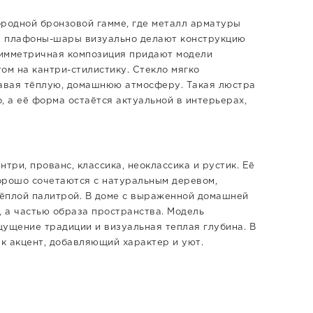
ородной бронзовой гамме, где металл арматуры
е плафоны-шары визуально делают конструкцию
 симметричная композиция придают модели
ом на кантри-стилистику. Стекло мягко
давая тёплую, домашнюю атмосферу. Такая люстра
, а её форма остаётся актуальной в интерьерах,
три, прованс, классика, неоклассика и рустик. Её
орошо сочетаются с натуральным деревом,
тёплой палитрой. В доме с выраженной домашней
, а частью образа пространства. Модель
щущение традиции и визуальная теплая глубина. В
к акцент, добавляющий характер и уют.