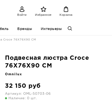
Войти
Избранное
Корзина
бель
Бренды
Интерьеры
ра Croce 76X76X90 CM
Подвесная люстра Croce
76X76X90 CM
Omnilux
32 150
руб
Артикул:
OML-50703-06
Наличие: 0 шт.