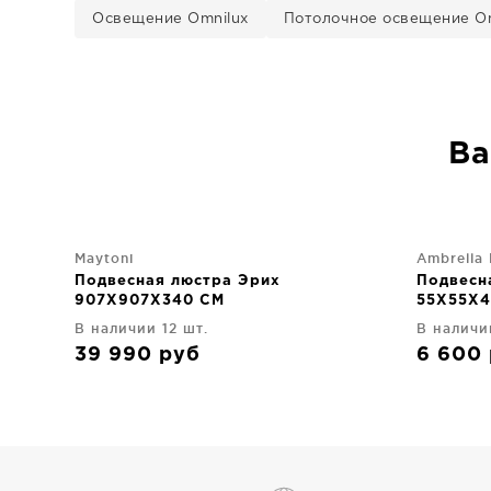
Освещение Omnilux
Потолочное освещение Om
Ва
Maytoni
Ambrella 
Подвесная люстра Эрих
Подвесна
907X907X340 CM
55X55X4
В наличии 12 шт.
В наличи
39 990
руб
6 600