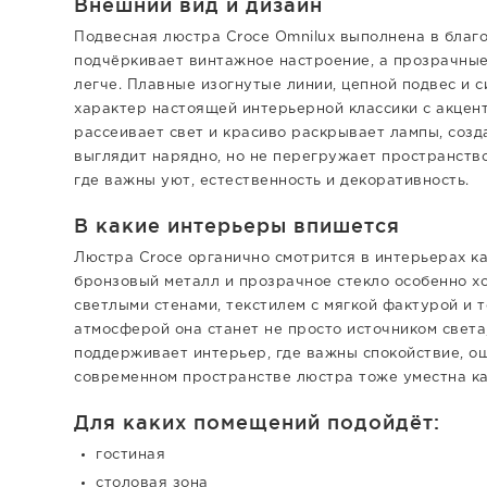
Внешний вид и дизайн
Подвесная люстра Croce Omnilux выполнена в благ
подчёркивает винтажное настроение, а прозрачны
легче. Плавные изогнутые линии, цепной подвес и
характер настоящей интерьерной классики с акцент
рассеивает свет и красиво раскрывает лампы, соз
выглядит нарядно, но не перегружает пространство
где важны уют, естественность и декоративность.
В какие интерьеры впишется
Люстра Croce органично смотрится в интерьерах кан
бронзовый металл и прозрачное стекло особенно х
светлыми стенами, текстилем с мягкой фактурой и 
атмосферой она станет не просто источником света
поддерживает интерьер, где важны спокойствие, о
современном пространстве люстра тоже уместна ка
Для каких помещений подойдёт:
гостиная
столовая зона