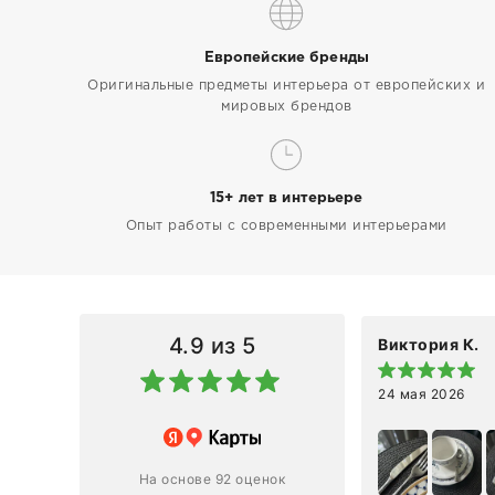
Европейские бренды
Оригинальные предметы интерьера от европейских и
мировых брендов
15+ лет в интерьере
Опыт работы с современными интерьерами
4.9
из 5
Виктория К.
24 мая 2026
 магазину за оперативную
лению и домтавке моего заказа.
ин приехал ко мне целым и
На основе 92 оценок