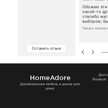
ным в течение трех дней!
Обожаю эти 
Ответ компании
какой-то др
спасибо маг
0
0
выбором, б
сервисом. О
Читать полнос
чайные ложк
посуды, сто
аксессуаров
уйти. Позже
Оставить отзыв
доставили с
торжеству. 
быстро. Вза
Рекомендую
Дост
HomeAdore
Возврат
Дизайнерская мебель и декор для
дома
© 2014 — 2026 HomeAdore