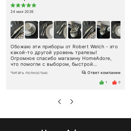
24 мая 2026
Обожаю эти приборы от Robert Welch - это
какой-то другой уровень трапезы!
Огромное спасибо магазину HomeAdore,
что помогли с выбором, быстрой
доставкой и высоким сервисом. Один раз
Читать полностью
Ответ компании
была здесь лично, забирала чайные ложки,
внутри очень много антикварной посуды,
1
0
столовых приборов и других аксессуаров
для дома. Без покупки точно не уйти.
Позже заказывала остальные приборы -
доставили сдэком на следующий день к
нашему торжеству. Поддержка клиентов
отвечает очень быстро. Взаимодействием
очень довольна. Рекомендую!