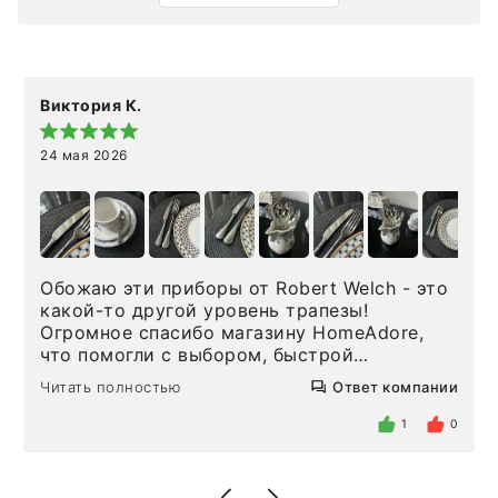
Виктория К.
24 мая 2026
Обожаю эти приборы от Robert Welch - это
какой-то другой уровень трапезы!
Огромное спасибо магазину HomeAdore,
что помогли с выбором, быстрой
доставкой и высоким сервисом. Один раз
Читать полностью
Ответ компании
была здесь лично, забирала чайные ложки,
внутри очень много антикварной посуды,
1
0
столовых приборов и других аксессуаров
для дома. Без покупки точно не уйти.
Позже заказывала остальные приборы -