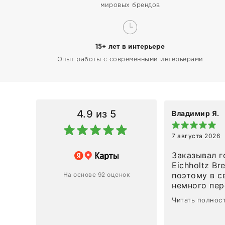
мировых брендов
15+ лет в интерьере
Опыт работы с современными интерьерами
4.9
из 5
Владимир Я.
7 августа 2026
азин
Заказывал г
Eichholtz Br
Ответ компании
поэтому в с
На основе 92 оценок
немного пережива
1
0
привезли ро
Читать полнос
время, без задержеки. О
персонал ма