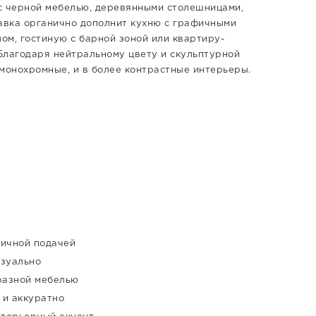
с черной мебелью, деревянными столешницами,
тавка органично дополнит кухню с графичными
ом, гостиную с барной зоной или квартиру-
 Благодаря нейтральному цвету и скульптурной
монохромные, и в более контрастные интерьеры.
ричной подачей
изуально
разной мебелью
 и аккуратно