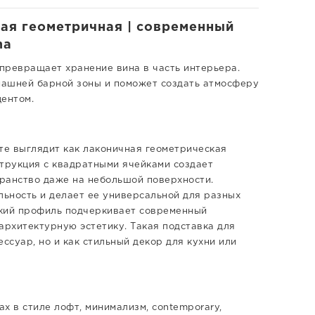
ая геометричная | современный
ma
 превращает хранение вина в часть интерьера.
омашней барной зоны и поможет создать атмосферу
центом.
те выглядит как лаконичная геометрическая
струкция с квадратными ячейками создает
ранство даже на небольшой поверхности.
ьность и делает ее универсальной для разных
ский профиль подчеркивает современный
архитектурную эстетику. Такая подставка для
ссуар, но и как стильный декор для кухни или
х в стиле лофт, минимализм, contemporary,