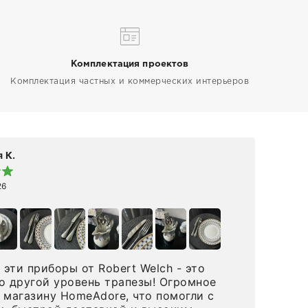
Комплектация проектов
Комплектация частных и коммерческих интерьеров
 К.
Elen
26
19 а
эти приборы от Robert Welch - это
👋🏻 Делюсь впечатлениями от покупки 
о другой уровень трапезы! Огромное
Maison R
 магазину HomeAdore, что помогли с
на 