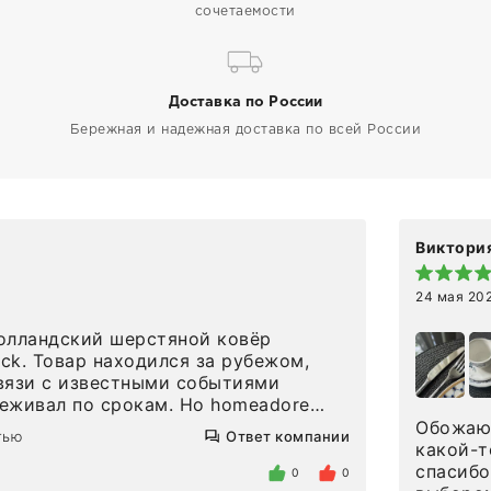
сочетаемости
Доставка по России
Бережная и надежная доставка по всей России
Виктория
24 мая 20
олландский шерстяной ковёр
eck. Товар находился за рубежом,
вязи с известными событиями
л по срокам. Но homeadore
вно в определенное в договоре
Обожаю 
тью
Ответ компании
тдельно хочу отметить
какой-т
газина. Настоящая
спасибо
0
0