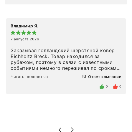
Владимир Я.
7 августа 2026
Заказывал голландский шерстяной ковёр
Eichholtz Breck. Товар находился за
рубежом, поэтому в связи с известными
событиями немного переживал по срокам.
Но homeadore привезли ровно в
Читать полностью
Ответ компании
определенное в договоре время, без
задержеки. Отдельно хочу отметить
0
0
персонал магазина. Настоящая
клиентоориентированность: помогли
разобраться в ряде вопросов, всё
подробно объяснили, были на связи на
каждом этапе. Это тот случай, когда
чувствуешь, что о тебе действительно
позаботились. Что касается самого ковра,