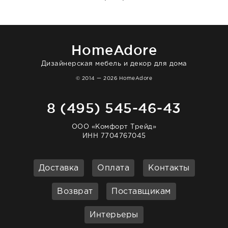
то качество выше всяких похвал. Выглядит
в интерьере ровно так, как хотел. Ещё раз -
большая благодарность сотрудникам
homeadore!
HomeAdore
Дизайнерская мебель и декор для дома
© 2014 — 2026 HomeAdore
8 (495) 545-46-43
ООО «Комфорт Трейд»
ИНН 7704767045
Доставка
Оплата
Контакты
Возврат
Поставщикам
Интерьеры