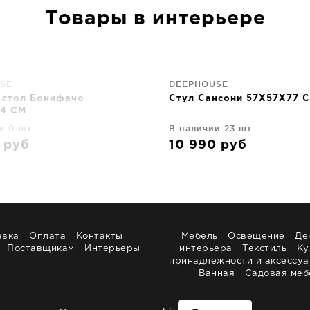
Товары в интерьере
SE
DEEPHOUSE
 стол Бонифачо
Стул Сансони 57X57X77 
4 CM
и 0 шт.
В наличии 23 шт.
0
руб
10 990
руб
авка
Оплата
Контакты
Мебель
Освещение
Де
Поставщикам
Интерьеры
интерьера
Текстиль
Ку
принадлежности и аксессу
Ванная
Садовая меб