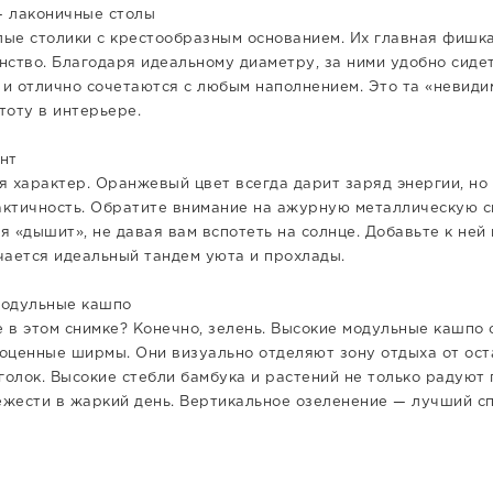
— лаконичные столы
лые столики с крестообразным основанием. Их главная фишка 
ство. Благодаря идеальному диаметру, за ними удобно сидет
 и отлично сочетаются с любым наполнением. Это та «невиди
тоту в интерьере.
ент
я характер. Оранжевый цвет всегда дарит заряд энергии, но 
актичность. Обратите внимание на ажурную металлическую с
я «дышит», не давая вам вспотеть на солнце. Добавьте к не
учается идеальный тандем уюта и прохлады.
модульные кашпо
е в этом снимке? Конечно, зелень. Высокие модульные кашпо 
ноценные ширмы. Они визуально отделяют зону отдыха от ост
олок. Высокие стебли бамбука и растений не только радуют 
ежести в жаркий день. Вертикальное озеленение — лучший сп