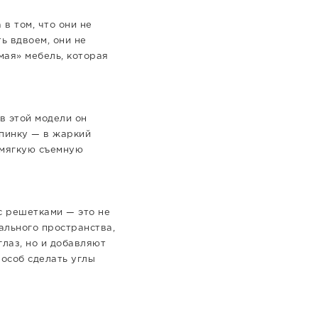
в том, что они не
ь вдвоем, они не
мая» мебель, которая
в этой модели он
пинку — в жаркий
й мягкую съемную
с решетками — это не
ального пространства,
глаз, но и добавляют
особ сделать углы