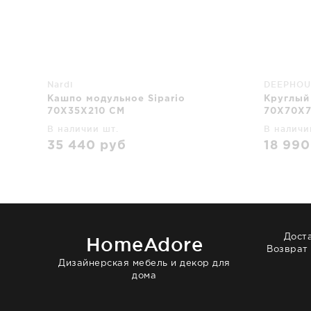
Nardi
DEEPHOU
Кашпо модульное Sipario
Круглый
70X35X210 CM
70X70X7
В наличии шт.
В наличи
35 440
руб
18 99
Дост
HomeAdore
Возврат
Дизайнерская мебель и декор для
дома
© 2014 — 2026 HomeAdore