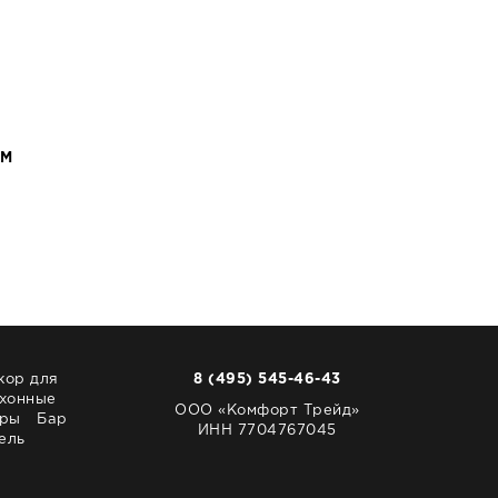
CM
кор для
8 (495) 545-46-43
хонные
ООО «Комфорт Трейд»
ары
Бар
ИНН 7704767045
ель