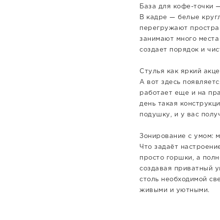
База для кофе-точки 
В кадре — белые круг
перегружают простран
занимают много места
создает порядок и чис
Стулья как яркий акц
А вот здесь появляетс
работает еще и на пр
день такая конструкци
подушку, и у вас пол
Зонирование с умом: 
Что задаёт настроени
просто горшки, а пол
создавая приватный уг
столь необходимой св
живыми и уютными.