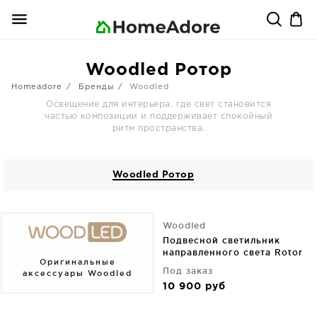
Woodled Ротор
Homeadore
Бренды
Woodled
Освещение для интерьера, где свет становится
частью композиции и поддерживает спокойный
ритм пространства.
Woodled Ротор
Woodled
Подвесной светильник
направленного света Rotor
Оригинальные
33X12X12 CM дуб
Под заказ
аксессуары Woodled
10 900
руб