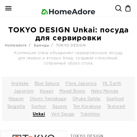
TOKYO DESIGN Unkai: посуда
для сервировки
Homeadore
Бренды
TOKYO DESIGN
Коллекция Unkai объединяет сервировочную посуду
для первых и вторых блюд, создавая спокойный,
собранный образ стола.
Arahake
Blue Sakura
Flora Japonica
HL Earth
Japonism
Kawaii
Mixed Bowls
Neko Maruke
Nippon
Oboro Yamakage
Ohuke Dahlia
Seafood
Seigaiha
Soshun
Square
Ten Karakusa
Textured
Unkai
Vert Sauge
Yukishino
TOKYO DESIGN