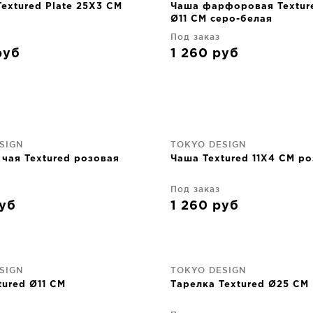
extured Plate 25X3 CM
Чаша фарфоровая Textur
Ø11 CM серо-белая
Под заказ
руб
1 260
руб
SIGN
TOKYO DESIGN
 чая Textured розовая
Чаша Textured 11X4 CM р
Под заказ
уб
1 260
руб
SIGN
TOKYO DESIGN
tured Ø11 CM
Тарелка Textured Ø25 CM