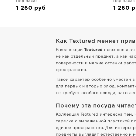
Под заказ
Под заказ
1 260
руб
1 260
р
Как Textured меняет при
В коллекции
Textured
повседневная 
не как отдельный предмет, а как ч
поверхности и мягкие оттенки рабо
пространство.
Такой характер особенно уместен в
для первых и вторых блюд, компакт
не требует особого повода, зато л
Почему эта посуда читае
Коллекция Textured интересна тем,
тарелка с выраженной пластикой по
единое пространство. Для интерьера
предметы выглядят естественно и н