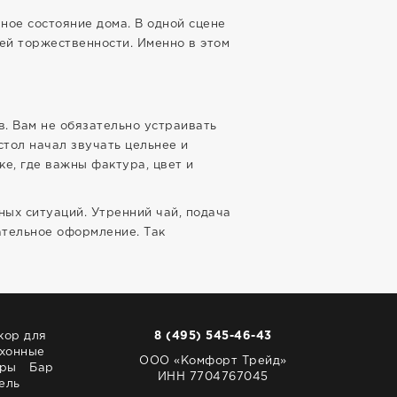
ное состояние дома. В одной сцене
ей торжественности. Именно в этом
в. Вам не обязательно устраивать
стол начал звучать цельнее и
ке, где важны фактура, цвет и
ных ситуаций. Утренний чай, подача
ательное оформление. Так
кор для
8 (495) 545-46-43
хонные
ООО «Комфорт Трейд»
ары
Бар
ИНН 7704767045
ель