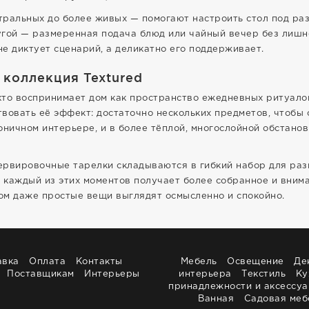
ральных до более живых — помогают настроить стол под раз
ругой — размеренная подача блюд или чайный вечер без лишн
не диктует сценарий, а деликатно его поддерживает.
 коллекция Textured
 кто воспринимает дом как пространство ежедневных ритуало
вовать её эффект: достаточно нескольких предметов, чтобы 
коничном интерьере, и в более тёплой, многослойной обстанов
сервировочные тарелки складываются в гибкий набор для раз
 каждый из этих моментов получает более собранное и вним
ом даже простые вещи выглядят осмысленно и спокойно.
авка
Оплата
Контакты
Мебель
Освещение
Де
Поставщикам
Интерьеры
интерьера
Текстиль
Ку
принадлежности и аксессу
Ванная
Садовая меб