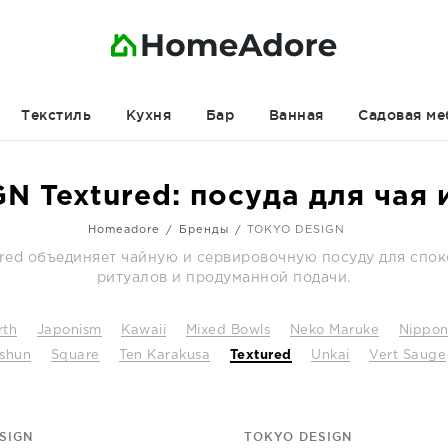
Текстиль
Кухня
Бар
Ванная
Садовая ме
N Textured: посуда для чая 
Homeadore
Бренды
TOKYO DESIGN
red объединяет чайную и сервировочную посуду для сп
ритуалов и продуманной подачи.
rth
Japonism
Kawaii
Mixed Bowls
Neko Maruke
Nippo
shun
Square
Ten Karakusa
Textured
Unkai
Vert Sauge
SIGN
TOKYO DESIGN