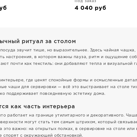
Под заказ
уб
4 040
руб
вычный ритуал за столом
посуда звучит тише, но выразительнее. Здесь чайная чашка,
асть настроения, в котором важны пауза, ритм и ощущение со
тают почти как текстиль: они добавляют тепла и визуальной 
 интерьере, где ценят спокойные формы и осмысленные детали
ные чаши для сервировки — всё это выстраивает на столе ти
егко поддерживает повседневную эстетику дома.
тся как часть интерьера
 что работает на границе утилитарного и декоративного. Чаш
верхности могут стать тем самым штрихом, который связывае
 это важно: на открытых полках, в сервировке на столе или 
е спорят с окружающей обстановкой.