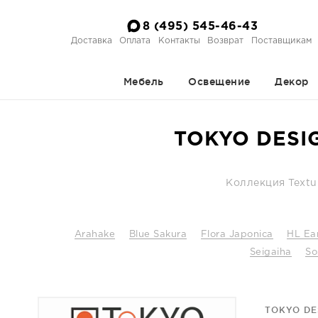
8 (495) 545-46-43
Доставка
Оплата
Контакты
Возврат
Поставщикам
Мебель
Освещение
Декор
TOKYO DESIG
Коллекция Textu
Arahake
Blue Sakura
Flora Japonica
HL Ea
Seigaiha
So
TOKYO DE