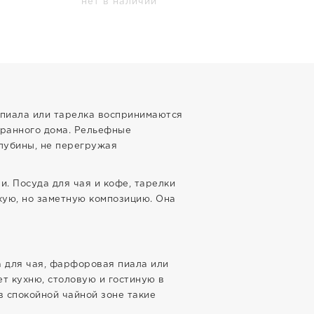
нет в наличии
 пиала или тарелка воспринимаются
бранного дома. Рельефные
глубины, не перегружая
. Посуда для чая и кофе, тарелки
хую, но заметную композицию. Она
а для чая, фарфоровая пиала или
т кухню, столовую и гостиную в
в спокойной чайной зоне такие