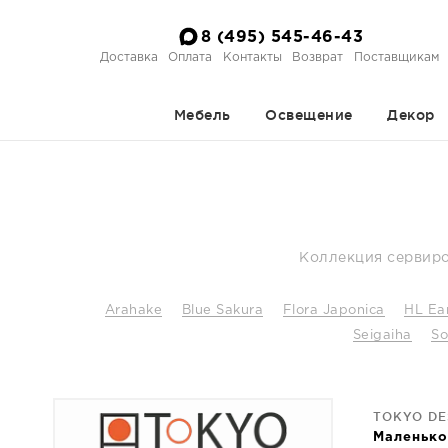
8 (495) 545-46-43
Доставка
Оплата
Контакты
Возврат
Поставщикам
Мебель
Освещение
Декор
Коллекция сервиро
Arahake
Blue Sakura
Flora Japonica
HL Ea
Seigaiha
So
TOKYO DE
Маленько