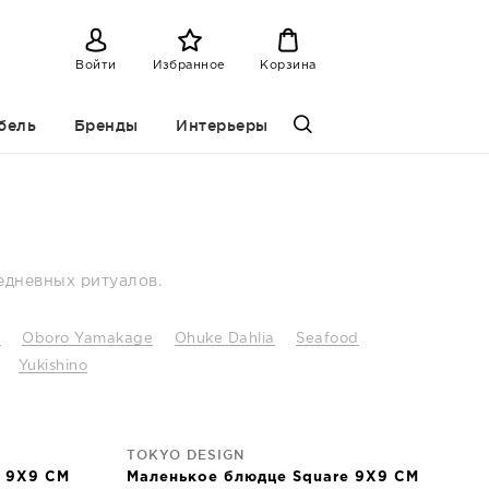
Войти
Избранное
Корзина
бель
Бренды
Интерьеры
едневных ритуалов.
n
Oboro Yamakage
Ohuke Dahlia
Seafood
Yukishino
TOKYO DESIGN
e 9X9 CM
Маленькое блюдце Square 9X9 CM