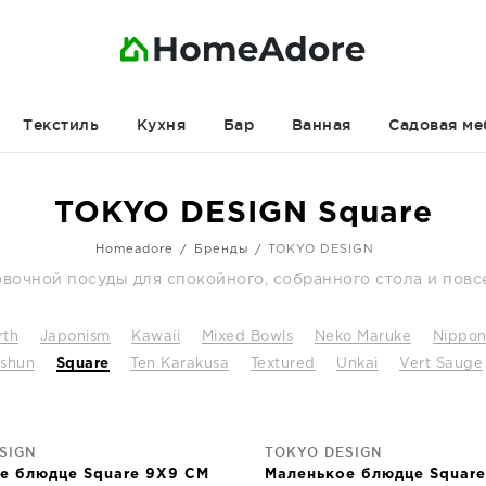
Текстиль
Кухня
Бар
Ванная
Садовая ме
TOKYO DESIGN Square
Homeadore
Бренды
TOKYO DESIGN
вочной посуды для спокойного, собранного стола и повс
rth
Japonism
Kawaii
Mixed Bowls
Neko Maruke
Nippo
shun
Square
Ten Karakusa
Textured
Unkai
Vert Sauge
SIGN
TOKYO DESIGN
е блюдце Square 9X9 CM
Маленькое блюдце Squar