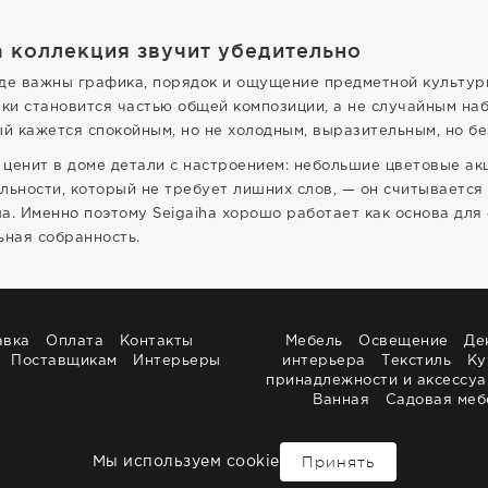
а коллекция звучит убедительно
 где важны графика, порядок и ощущение предметной культур
вки становится частью общей композиции, а не случайным на
ый кажется спокойным, но не холодным, выразительным, но бе
о ценит в доме детали с настроением: небольшие цветовые ак
ельности, который не требует лишних слов, — он считывается 
а. Именно поэтому Seigaiha хорошо работает как основа для
ьная собранность.
авка
Оплата
Контакты
Мебель
Освещение
Де
Поставщикам
Интерьеры
интерьера
Текстиль
Ку
принадлежности и аксессу
Ванная
Садовая меб
Принять
Мы используем cookie