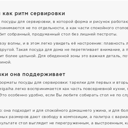
я как ритм сервировки
 посуды для сервировки, в которой форма и рисунок работаю
инимаются не по отдельности, а как части спокойного столо
юбит собранный, продуманный стол без лишней пестроты.
зу волны, и в этом легко увидеть её настроение: плавность 
другой. Такая посуда для дома не перетягивает внимание, а
т более цельной. Для обеденной зоны это важная деталь, по
иной.
вки она поддерживает
орматы посуды для сервировки: тарелки для первых и вторы
eigaiha легко воспринимается как часть повседневной кухни,
 Это особенно удобно, если Вы любите собирать стол не по сл
о: она подходит и для спокойного домашнего ужина, и для бо
ых размеров дают свободу в композиции, а палитра с вариа
зультате стол выглядит не перегруженным, а выстроенным, 