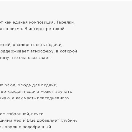
т как единая композиция. Тарелки,
вого ритма. В интерьере такой
линий, размеренность подачи,
 поддерживает атмосферу, в которой
тому что она связывает
х блюд, блюда для подачи,
 где каждая подача может звучать
учаю, а как часть повседневного
лее собранной, почти
циями Red и Blue добавляет глубину
как хорошо подобранный