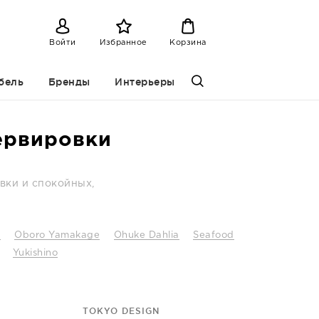
Войти
Избранное
Корзина
бель
Бренды
Интерьеры
сервировки
вки и спокойных,
n
Oboro Yamakage
Ohuke Dahlia
Seafood
Yukishino
TOKYO DESIGN