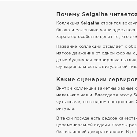
Почему Seigaiha читаетс
Коллекция
Seigaiha
строится вокруг
блюда и маленькие чаши здесь воспр
характер особенно ценят те, кто л
Название коллекции отсылает к обра
мягкое движение от одной формы к 
даже будничная сервировка выгляди
функциональность с визуальной тиш
Какие сценарии сервиро
Внутри коллекции заметны разные ф
маленькие чаши. Благодаря этому S
чуть иначе, но в одном настроении.
ритуала.
В такой посуде есть редкое качеств
церемониальной подачи. Формы разн
без излишней декоративности. В ре