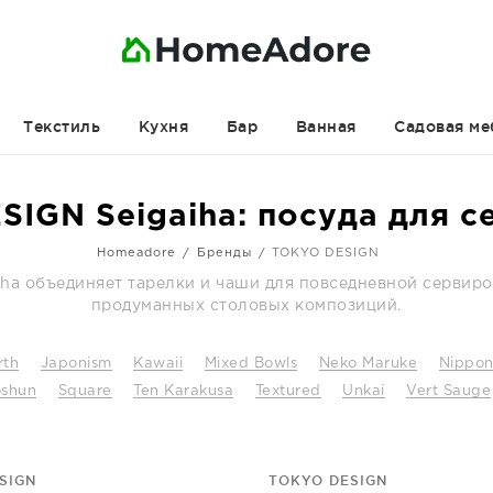
Текстиль
Кухня
Бар
Ванная
Садовая ме
IGN Seigaiha: посуда для 
Homeadore
Бренды
TOKYO DESIGN
iha объединяет тарелки и чаши для повседневной сервиро
продуманных столовых композиций.
rth
Japonism
Kawaii
Mixed Bowls
Neko Maruke
Nippo
oshun
Square
Ten Karakusa
Textured
Unkai
Vert Sauge
SIGN
TOKYO DESIGN