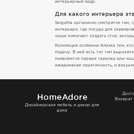
интерьерный кадр.
Для какого интерьера эт
Seigaiha органично смотрится там,
интерьере, где посуда для сервиро
чаши помогают создать стол, котор
Коллекция особенно близка тем, кт
подачу. В ней есть тот тип выразит
появляется первая тарелка или чаш
ежедневная практичность, и визуал
Дост
HomeAdore
Возврат
Дизайнерская мебель и декор для
дома
© 2014 — 2026 HomeAdore