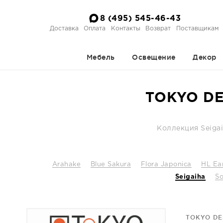
8 (495) 545-46-43
Доставка
Оплата
Контакты
Возврат
Поставщикам
Мебель
Освещение
Декор
TOKYO DES
Коллекция Seiga
Arahake
Blue Sakura
Flora Japonica
HL Ea
Seigaiha
S
TOKYO DE