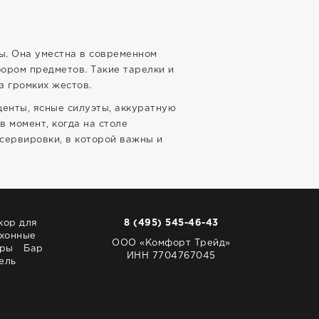
ы. Она уместна в современном
бором предметов. Такие тарелки и
з громких жестов.
центы, ясные силуэты, аккуратную
в момент, когда на столе
 сервировки, в которой важны и
кор для
8 (495) 545-46-43
хонные
ООО «Комфорт Трейд»
ары
Бар
ИНН 7704767045
ель