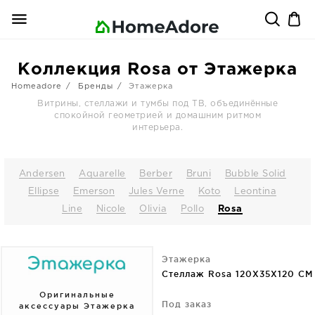
Коллекция Rosa от Этажерка
Homeadore
Бренды
Этажерка
Витрины, стеллажи и тумбы под ТВ, объединённые
спокойной геометрией и домашним ритмом
интерьера.
Andersen
Aquarelle
Berber
Bruni
Bubble Solid
Ellipse
Emerson
Jules Verne
Koto
Leontina
Line
Nicole
Olivia
Pollo
Rosa
Этажерка
Стеллаж Rosa 120X35X120 CM
Оригинальные
Под заказ
аксессуары Этажерка