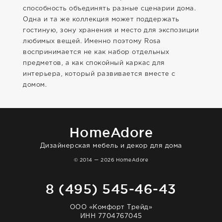
способность объединять разные сценарии дома.
Одна и та же коллекция может поддержать
гостиную, зону хранения и место для экспозиции
любимых вещей. Именно поэтому Rosa
воспринимается не как набор отдельных
предметов, а как спокойный каркас для
интерьера, который развивается вместе с
домом.
HomeAdore
Дизайнерская мебель и декор для дома
© 2014 — 2026 HomeAdore
8 (495) 545-46-43
ООО «Комфорт Трейд»
ИНН 7704767045