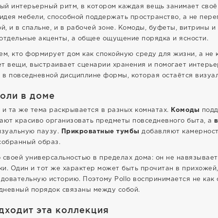
ый интерьерный ритм, в котором каждая вещь занимает своё
 идея мебели, способной поддержать пространство, а не пере
й, и в спальне, и в рабочей зоне. Комоды, буфеты, витрины 
отдельные акценты, а общее ощущение порядка и ясности.
ем, кто формирует дом как спокойную среду для жизни, а не
ает вещи, выстраивает сценарии хранения и помогает интерь
— в повседневной дисциплине формы, которая остаётся визуал
роли в доме
а и та же тема раскрывается в разных комнатах.
Комоды
подд
ают красиво организовать предметы повседневного быта, а
изуальную паузу.
Прикроватные тумбы
добавляют камерност
собранный образ.
 своей универсальностью в пределах дома: он не навязывает 
и. Один и тот же характер может быть прочитан в прихожей, 
довательную историю. Поэтому Pollo воспринимается не как 
едневный порядок связаны между собой.
дходит эта коллекция