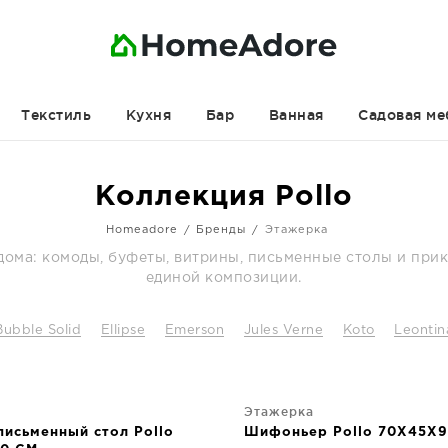
Текстиль
Кухня
Бар
Ванная
Садовая ме
Коллекция Pollo
Homeadore
Бренды
Этажерка
 дома: комоды, буфеты, витрины, письменные столы и при
единой композиции.
Bubble Solid
Ellipse
Emerson
Jules Verne
Koto
Leontin
Этажерка
письменный стол Pollo
Шифоньер Pollo 70X45X