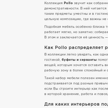
Коллекция
Pollo
звучит как собранн
демонстративности. В ней читается
такие предметы уместны и в гостино
цельную композицию, где важны не 
Подобная мебель особенно близка т
работает мягко, но заметно: собир
В этом и заключается её ценность 
Как Pollo распределяет 
В коллекции легко увидеть, как одн
гостиной,
буфеты и серванты
помог
вещей, которым хочется оставить в
рабочую зону в более спокойный и 
Такой набор мебели полезен именно
подстраивается под разные привычк
если Вы строите интерьер как после
в которой хранение, работа и повс
Для каких интерьеров по