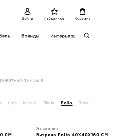
Войти
Избранное
Корзина
бель
Бренды
Интерьеры
кроватные тумбы в
a
Line
Nicole
Olivia
Pollo
Rosa
Этажерка
90 CM
Витрина Pollo 40X40X160 CM