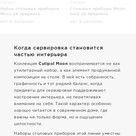
Cutipol
Cutipol
Набор столовых приборов
Cтоловые приборы Moon
Moon 24 предмета
Gold 24 предмета
нет в наличии
нет в наличии
Когда сервировка становится
частью интерьера
Коллекция
Cutipol Moon
воспринимается не как
утилитарный набор, а как элемент продуманной
композиции на столе. В ней есть собранность,
графичность и тот редкий баланс, когда
предметы для сервировки поддерживают
настроение интерьера, не перетягивая
внимание на себя. Такой характер особенно
хорошо читается в современном доме, где
важны не только форма, но и ощущение
целостности.
Наборы столовых приборов этой линии уместны