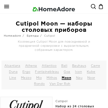
Cutipol Moon — наборы
столовых приборов
Homeadore
Бренды
Cutipol
Коллекция Cutipol Moon для повседневной и
праздничной сервировки с выразительным,
собранным характером.
Alcantara
Athena
Atlantico
Bali
Bauhaus
Carre
Duna
Ergo
Fontainebleau
Goa
Icon
Kube
Line
Mezzo
Mio
Mithos
Moon
Nau
Noor
Rondo
Van Der Roh
Cutipol
Набор из 24 столовых