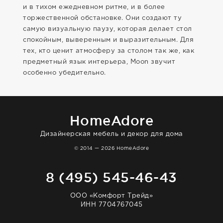
и в тихом ежедневном ритме, и в более
торжественной обстановке. Они создают ту
самую визуальную паузу, которая делает стол
спокойным, выверенным и выразительным. Для
тех, кто ценит атмосферу за столом так же, как
предметный язык интерьера, Moon звучит
особенно убедительно.
HomeAdore
Дизайнерская мебель и декор для дома
© 2014 — 2026 HomeAdore
8 (495) 545-46-43
ООО «Комфорт Трейд»
ИНН 7704767045