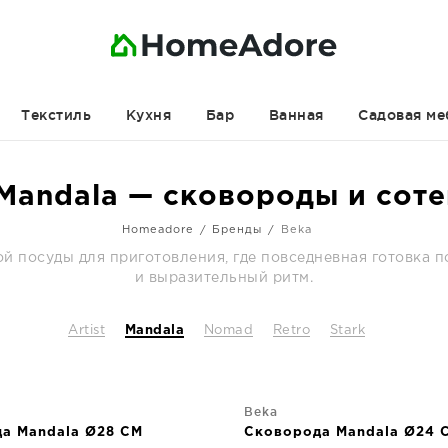
Текстиль
Кухня
Бар
Ванная
Садовая ме
Mandala — сковороды и сот
Homeadore
Бренды
Beka
й посуды для приготовления, где повседневная готовка 
и выразительный ритм.
Artist
Mandala
Nomad
Retro
Stark
Beka
а Mandala Ø28 CM
Сковорода Mandala Ø24 