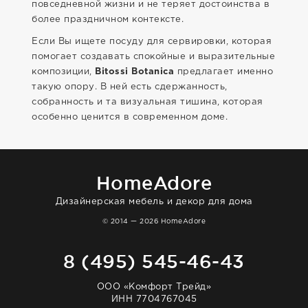
повседневной жизни и не теряет достоинства в
более праздничном контексте.
Если Вы ищете посуду для сервировки, которая
помогает создавать спокойные и выразительные
композиции,
Bitossi Botanica
предлагает именно
такую опору. В ней есть сдержанность,
собранность и та визуальная тишина, которая
особенно ценится в современном доме.
HomeAdore
Дизайнерская мебель и декор для дома
© 2014 — 2026 HomeAdore
8 (495) 545-46-43
ООО «Комфорт Трейд»
ИНН 7704767045