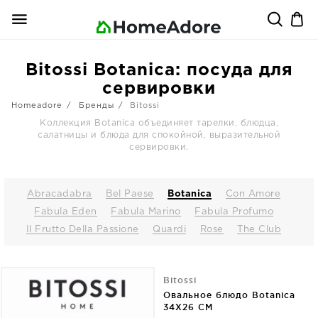
Bitossi Botanica: посуда для
сервировки
Homeadore
Бренды
Bitossi
Коллекция Botanica объединяет тарелки, блюдца,
салатницы и блюда для спокойной, выразительной
сервировки.
Abracadabra
Bel Paese
Botanica
Con Amore
Fabula Eden
Fabula Marino
Fabula Profumo
Il Frutto Della Passione
Quardi
Rose
The Club
Bitossi
Овальное блюдо Botanica
34X26 CM