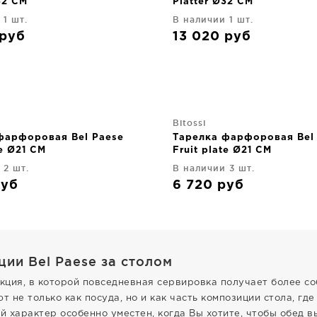
32 CM
Platter Ø32 CM
 1 шт.
В наличии 1 шт.
руб
13 020
руб
Bitossi
фарфоровая Bel Paese
Тарелка фарфоровая Bel
te Ø21 CM
Fruit plate Ø21 CM
 2 шт.
В наличии 3 шт.
руб
6 720
руб
ции Bel Paese за столом
екция, в которой повседневная сервировка получает более с
 не только как посуда, но и как часть композиции стола, гд
й характер особенно уместен, когда Вы хотите, чтобы обед в