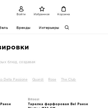
Войти
Избранное
Корзина
бель
Бренды
Интерьеры
рвировки
рых блюд, создавая
tto Della Passione
Quardi
Rose
The Club
Bitossi
 Paese
Тарелка фарфоровая Bel Paese