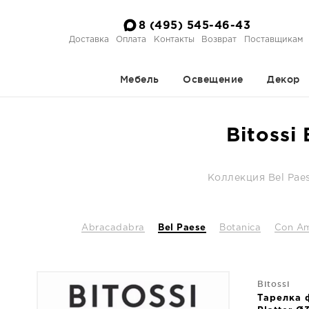
8 (495) 545-46-43
Доставка
Оплата
Контакты
Возврат
Поставщикам
Мебель
Освещение
Декор
Bitossi
Коллекция Bel Pae
Abracadabra
Bel Paese
Botanica
Con A
Bitossi
Тарелка 