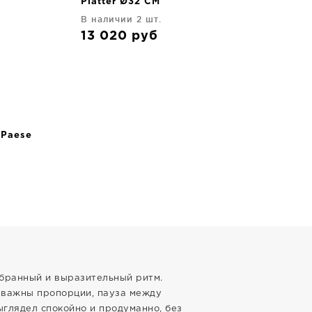
Platter Ø32 CM
В наличии 2 шт.
13 020
руб
 Paese
обранный и выразительный ритм.
е важны пропорции, пауза между
ыглядел спокойно и продуманно, без