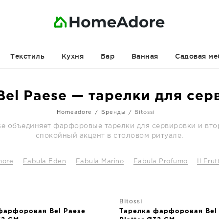
Текстиль
Кухня
Бар
Ванная
Садовая ме
 Bel Paese — тарелки для се
Homeadore
Бренды
Bitossi
se объединяет фарфоровые тарелки для сервировки и вто
спокойный акцент в столовом ритуале.
more
Fabula Eden
Fabula Marino
Fabula Profumo
Il Fru
Bitossi
фарфоровая Bel Paese
Тарелка фарфоровая Bel