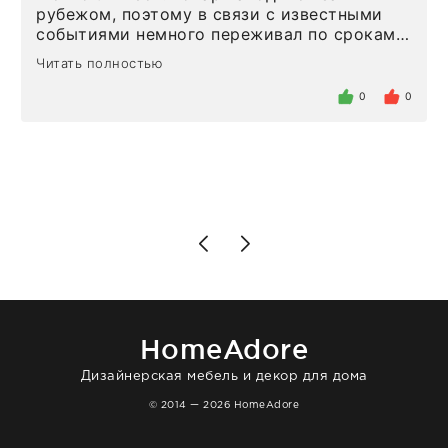
рубежом, поэтому в связи с известными
событиями немного переживал по срокам.
Но homeadore привезли ровно в
Читать полностью
определенное в договоре время, без
задержеки. Отдельно хочу отметить
0
0
персонал магазина. Настоящая
клиентоориентированность: помогли
разобраться в ряде вопросов, всё
подробно объяснили, были на связи на
каждом этапе. Это тот случай, когда
чувствуешь, что о тебе действительно
позаботились. Что касается самого ковра,
то качество выше всяких похвал. Выглядит
в интерьере ровно так, как хотел. Ещё раз -
большая благодарность сотрудникам
homeadore!
HomeAdore
Дизайнерская мебель и декор для дома
© 2014 — 2026 HomeAdore