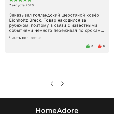
7 августа 2026
Заказывал голландский шерстяной ковёр
Eichholtz Breck. Товар находился за
рубежом, поэтому в связи с известными
событиями немного переживал по срокам.
Но homeadore привезли ровно в
Читать полностью
определенное в договоре время, без
задержеки. Отдельно хочу отметить
0
0
персонал магазина. Настоящая
клиентоориентированность: помогли
разобраться в ряде вопросов, всё
подробно объяснили, были на связи на
каждом этапе. Это тот случай, когда
чувствуешь, что о тебе действительно
позаботились. Что касается самого ковра,
то качество выше всяких похвал. Выглядит
в интерьере ровно так, как хотел. Ещё раз -
большая благодарность сотрудникам
homeadore!
HomeAdore