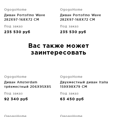
OgogoHome
OgogoHome
Диван Portofino Wave
Диван Portofino Wave
282X97-168X72 CM
282X97-168X72 CM
Под заказ
Под заказ
235 530
руб
235 530
руб
Вас также может
заинтересовать
OgogoHome
OgogoHome
Диван Amsterdam
Двухместный диван Italia
трёхместный 206X95X85
159X98X79 CM
CM
Под заказ
Под заказ
92 340
руб
63 450
руб
OgogoHome
OgogoHome