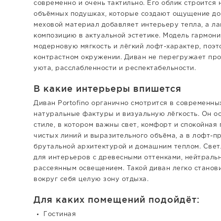
современно и очень тактильно. Его облик строится 
объёмных подушках, которые создают ощущение до
меховой материал добавляет интерьеру тепла, а л
композицию в актуальной эстетике. Модель гармон
модерновую мягкость и лёгкий лофт-характер, поэто
контрастном окружении. Диван не перегружает про
уюта, расслабленности и респектабельности.
В какие интерьеры впишется
Диван Portofino органично смотрится в современны
натуральные фактуры и визуальную лёгкость. Он о
стиле, в котором важны свет, комфорт и спокойная
чистых линий и выразительного объёма, а в лофт-п
брутальной архитектурой и домашним теплом. Свет
для интерьеров с древесными оттенками, нейтраль
рассеянным освещением. Такой диван легко станов
вокруг себя целую зону отдыха.
Для каких помещений подойдёт:
Гостиная