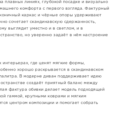
на плавных линиях, глубокой посадке и визуально
машнего комфорта с первого взгляда. Фактурный
аконичный каркас и чёрные опоры удерживают
ично сочетает скандинавскую сдержанность,
му выглядит уместно и в светлом, и в
странство, но уверенно задаёт в нём настроение
х интерьерах, где ценят мягкие формы,
собенно хорошо раскрывается в скандинавском
 палитра. В модерне диван поддерживает идею
ространстве создаёт приятный баланс между
лая фактура обивки делает модель подходящей
ной гаммой, крупными коврами и мягким
ится центром композиции и помогает собрать