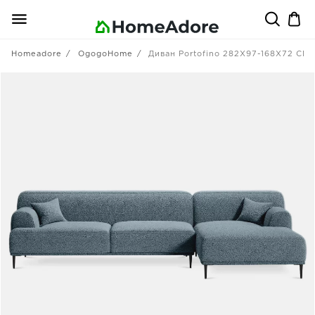
Homeadore
OgogoHome
Диван Portofino 282X97-168X72 CM