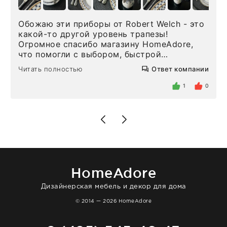
Обожаю эти приборы от Robert Welch - это
какой-то другой уровень трапезы!
Огромное спасибо магазину HomeAdore,
что помогли с выбором, быстрой
доставкой и высоким сервисом. Один раз
Читать полностью
Ответ компании
была здесь лично, забирала чайные ложки,
внутри очень много антикварной посуды,
1
0
столовых приборов и других аксессуаров
для дома. Без покупки точно не уйти.
Позже заказывала остальные приборы -
доставили сдэком на следующий день к
нашему торжеству. Поддержка клиентов
отвечает очень быстро. Взаимодействием
очень довольна. Рекомендую!
HomeAdore
Дизайнерская мебель и декор для дома
© 2014 — 2026 HomeAdore