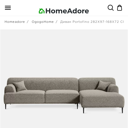
Homeadore
OgogoHome
Диван Portofino 282X97-168X72 CM