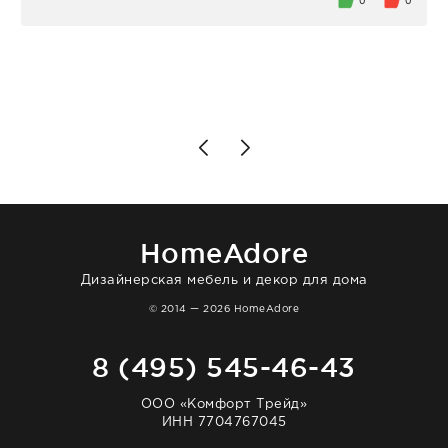
0
0
персонал магазина. Настоящая
клиентоориентированность: помогли
разобраться в ряде вопросов, всё
подробно объяснили, были на связи на
каждом этапе. Это тот случай, когда
чувствуешь, что о тебе действительно
позаботились. Что касается самого ковра,
то качество выше всяких похвал. Выглядит
в интерьере ровно так, как хотел. Ещё раз -
большая благодарность сотрудникам
homeadore!
HomeAdore
Дизайнерская мебель и декор для дома
© 2014 — 2026 HomeAdore
8 (495) 545-46-43
ООО «Комфорт Трейд»
ИНН 7704767045